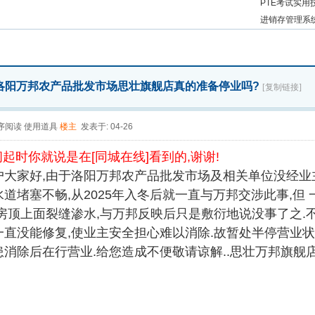
PTE考试实
进销存管理系
洛阳万邦农产品批发市场思壮旗舰店真的准备停业吗?
[复制链接]
序阅读
使用道具
楼主
发表于: 04-26
起时你就说是在[同城在线]看到的,谢谢!
户大家好,由于洛阳万邦农产品批发市场及相关单位没经业
道堵塞不畅,从2025年入冬后就一直与万邦交涉此事,但
,房顶上面裂缝渗水,与万邦反映后只是敷衍地说没事了之.
一直没能修复,使业主安全担心难以消除.故暂处半停营业状
消除后在行营业.给您造成不便敬请谅解..思壮万邦旗舰店.20