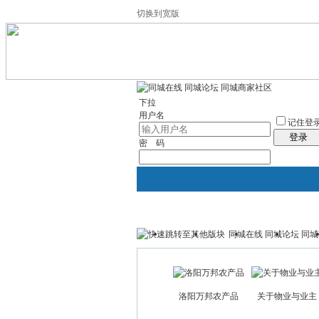
切换到宽版
左右分栏
社区服务
统计排行
帮助
下拉
用户名
记住登
登录
密 码
同城在线 同城论坛 同
首页
论坛
门户
黄页
洛阳万邦农产品
关于物业与业主