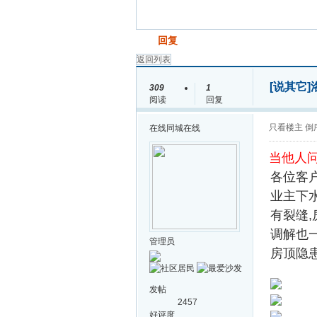
发帖
回复
返回列表
[说其它]
309
1
阅读
回复
只看楼主
倒
在线
同城在线
当他人问
各位客
业主下水
有裂缝
调解也
管理员
房顶隐患
发帖
2457
好评度