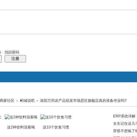
找回密码
录
注册
城商家社区
>
同城说吧
>
洛阳万邦农产品批发市场思壮旗舰店真的准备停业吗?
搜索
商学院
帖子
热搜：
同城
户外
团购
ERP系统详解
女生记住这几
这2种饮料混着喝
这10个饮食习惯
穿搭不想输了