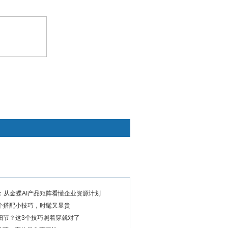
快捷通道
：从金蝶AI产品矩阵看懂企业资源计划
个搭配小技巧，时髦又显贵
细节？这3个技巧照着穿就对了