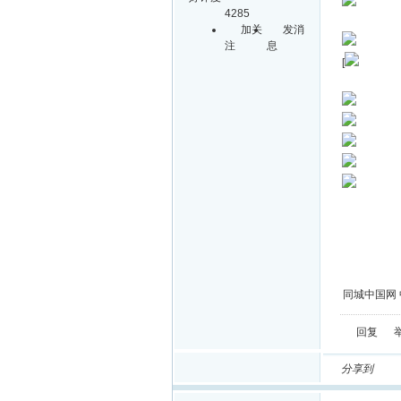
4285
加关
发消
注
息
[
同城中国网 
回复
分享到