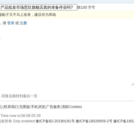
限100 字节
篇帖子又不马上发表，建议存为草稿
，请
登录
或
注册
色
回复后跳转到最后一页
心
|
联系我们
|
无图版
|
手机浏览
|
广告服务
|
清除Cookies
 Time now is:08-08 05:39
权所有 Gzip enabled
豫ICP备B2-20180191号 豫ICP备18026959-2号 豫ICP备1802