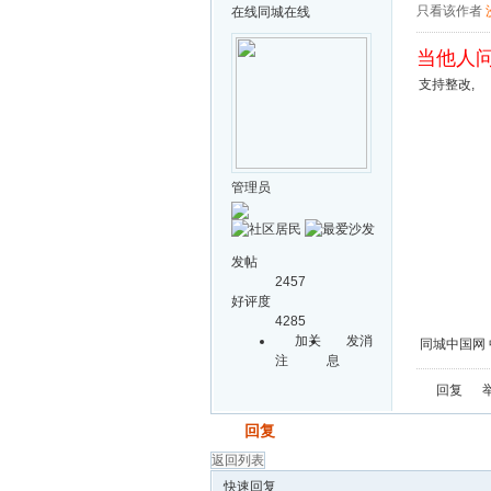
只看该作者
在线
同城在线
当他人问
支持整改,
管理员
发帖
2457
好评度
4285
加关
发消
同城中国网 
注
息
回复
发帖
回复
返回列表
快速回复