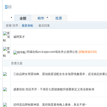
发帖
1
2
3
精华
投票
全部
新窗
排序：
最新发帖
|
最后回复
诚聘英才
同城在线zx.tczgw.com域名停止使用公告
[回帖奖励100]
普通主题
三款品牌女用震动棒、震动跳蛋适配女生全场景情趣需求，还没搞定的看
盛夏缤纷 四店齐开：千美臣七星级旗舰升级重新定义美业新标准
还得是品牌吮吸神器、遥控跳蛋避免晚上暴食，拿走不谢~