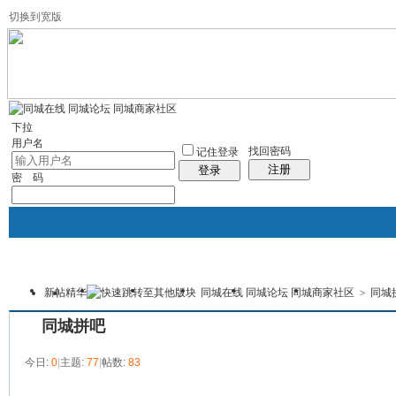
切换到宽版
左右分栏
社区服务
统计排行
帮助
下拉
用户名
找回密码
记住登录
注册
登录
密 码
新帖
精华
同城在线 同城论坛 同城商家社区
>
同城
首页
论坛
门户
黄页
商学院
本版
同城拼吧
今日:
0
|
主题:
77
|
帖数:
83