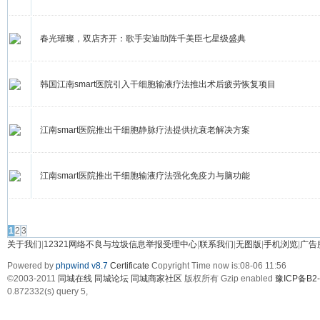
春光璀璨，双店齐开：歌手安迪助阵千美臣七星级盛典
韩国江南smart医院引入干细胞输液疗法推出术后疲劳恢复项目
江南smart医院推出干细胞静脉疗法提供抗衰老解决方案
江南smart医院推出干细胞输液疗法强化免疫力与脑功能
发帖
1
2
3
关于我们
|
12321网络不良与垃圾信息举报受理中心
|
联系我们
|
无图版
|
手机浏览
|
广告
Powered by
phpwind v8.7
Certificate
Copyright Time now is:08-06 11:56
©2003-2011
同城在线 同城论坛 同城商家社区
版权所有 Gzip enabled
豫ICP备B2-
0.872332(s) query 5,