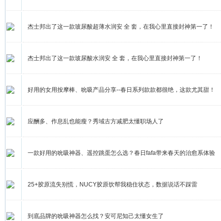
杰士邦出了这一款玻尿酸超薄水润安 全 套，在我心里直接封神第一了！
杰士邦出了这一款玻尿酸水润安 全 套，在我心里直接封神第一了！
好用的女用按摩棒、吮吸产品分享--春日系列款款都很绝，这款尤其甜！
应酬多、作息乱也能瘦？秀域古方减肥太懂职场人了
一款好用的吮吸神器、遥控跳蛋怎么选？春日fafa带来春天的治愈系体验
25+胶原流失别慌，NUCY胶原饮帮我稳住状态，数据说话不踩雷
到底品牌的吮吸神器怎么找？安可尼知己太懂女生了