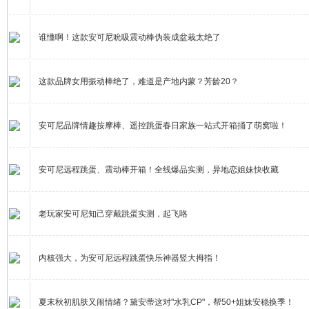
谁懂啊！这款安可尼吮吸震动棒伪装成盆栽太绝了
这款品牌女用振动棒绝了，难道是产地内蒙？芳龄20？
安可尼品牌情趣按摩棒、遥控跳蛋春日家族一站式开箱捅了萌窝啦！
安可尼远程跳蛋、震动棒开箱！全线爆品实测，异地恋姐妹快收藏
老玩家安可尼知己穿戴跳蛋实测，起飞咯
内核强大，为安可尼远程跳蛋快乐神器竖大拇指！
夏末秋初肌肤又闹情绪？黛安蒂这对"水乳CP"，帮50+姐妹安稳换季！