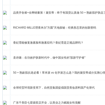
品类开创者+全网销量第！黛安蒂：终于有国货认真做 50 + 熟龄肌护肤品
RICHARD MILLE理查米尔"方圆"天地探秘：经典形态里的创新密码
香妃雪能修复激素脸和激素痘吗？香妃雪是正规品牌吗？
圣诗璐：在功效护肤新时代中，做中国女性的"肌肤守护者"
50 + 熟龄肌抗老必看！草本派 vs 化学派怎么选？我的黛安蒂成分实测心
全球经贸环境新变局下，自然堂集团提倡国货美妆原料国产化替代
广东千美臣七星级双店开业，以美业之力赋能女性觉醒