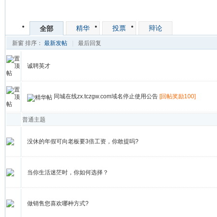
精华
投票
辩论
全部
新窗
排序：
最新发帖
|
最后回复
诚聘英才
同城在线zx.tczgw.com域名停止使用公告
[回帖奖励100]
普通主题
没休的年假可向老板要3倍工资，你敢提吗?
当你生活迷茫时，你如何选择？
做销售您喜欢哪种方式?