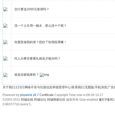
交行要送2000元靠谱吗？
洗一个土豆用一碗水，那么洗十个呢？
你愿意做我的谁？想好了给我投票噢！
托人办事非要重礼相送才能办吗？
谁是你家钱掌柜？
关于我们
|
12321网络不良与垃圾信息举报受理中心
|
联系我们
|
无图版
|
手机浏览
|
广告
Powered by
phpwind v8.7
Certificate
Copyright Time now is:08-09 14:17
©2003-2011
同城在线 同城论坛 同城商家社区
版权所有 Gzip enabled
豫ICP备B2-
0.881577(s) query 5,