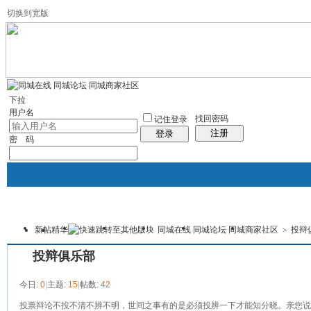
切换到宽版
左右分栏
社区服务
统计排行
帮助
下拉
用户名
找回密码
记住登录
注册
登录
密 码
新帖
精华
同城在线 同城论坛 同城商家社区
>
投辩
首页
论坛
门户
黄页
商学院
本版
投辩俱乐部
今日:
0
|
主题:
15
|
帖数:
42
投票辩论不投不清不辨不明，世间之事有的是必须投辨一下才能知分晓。亲您说