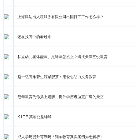
上海腾达出入境服务有限公司出国打工工作怎么样？
还在找高中的看过来
私立幼儿园体能课、足球课怎么上？请找天津五悦教育
赵一弘高雁碧生源减肥茶：用爱心助力义务教育
翔华教育为你插上翅膀，提升学历遨游更广阔的天空
K.I.T.E 英语公益辅导
成人学历提升可靠吗？翔华教育真实案例为您解析！