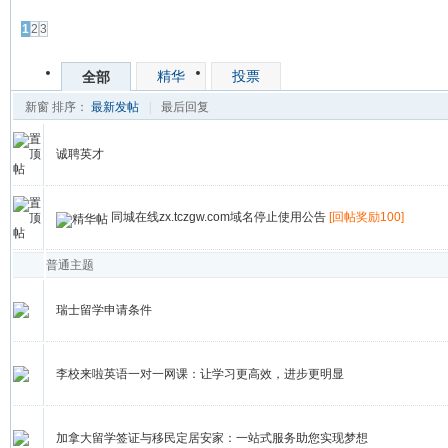
发帖
1
2
3
精华
投票
全部
新窗
排序：
最新发帖
|
最后回复
诚聘英才
同城在线zx.tczgw.com域名停止使用公告
[回帖奖励100]
普通主题
瑞士留学申请条件
李校来啦英语一对一网课：让学习更高效，进步更明显
加拿大留学签证与移民定居安家：一站式服务助您实现梦想