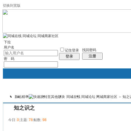
切换到宽版
左右分栏
社区服务
统计排行
帮助
下拉
用户名
找回密码
记住登录
注册
登录
密 码
新帖
精华
同城在线 同城论坛 同城商家社区
>
知之
首页
论坛
门户
黄页
商学院
本版
知之识之
今日:
0
|
主题:
78
|
帖数:
98