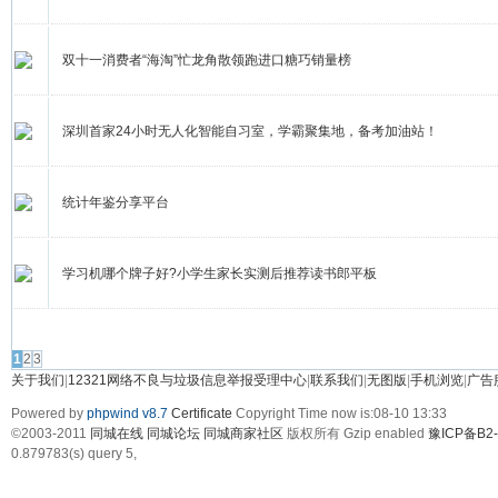
双十一消费者“海淘”忙龙角散领跑进口糖巧销量榜
深圳首家24小时无人化智能自习室，学霸聚集地，备考加油站！
统计年鉴分享平台
学习机哪个牌子好?小学生家长实测后推荐读书郎平板
发帖
1
2
3
关于我们
|
12321网络不良与垃圾信息举报受理中心
|
联系我们
|
无图版
|
手机浏览
|
广告
Powered by
phpwind v8.7
Certificate
Copyright Time now is:08-10 13:33
©2003-2011
同城在线 同城论坛 同城商家社区
版权所有 Gzip enabled
豫ICP备B2-
0.879783(s) query 5,