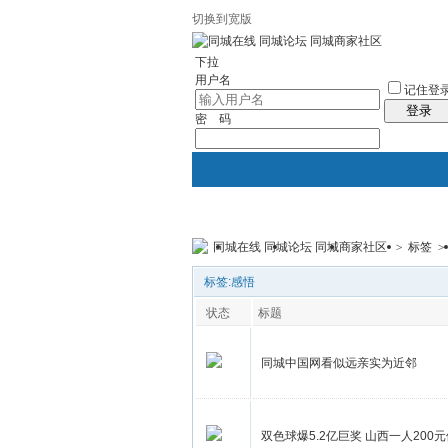
切换到宽版
左右分栏
社区服务
统计排行
帮助
下拉
用户名
记住登
登录
密 码
同城在线 同城论坛 同城商家社区
>
标签
>
首页
论坛
门户
黄页
标签:感悟
状态
标题
同城中国网看似远亲实为近邻
双色球爆5.2亿巨奖 山西一人200