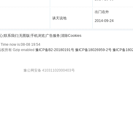
出门在外
谈天说地
2014-09-24
心
|
联系我们
|
无图版
|
手机浏览
|
广告服务
|
清除Cookies
 Time now is:08-08 19:54
权所有 Gzip enabled
豫ICP备B2-20180191号 豫ICP备18026959-2号 豫ICP备1802
豫公网安备 41031102000403号