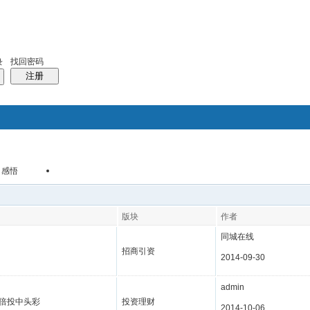
找回密码
录
注册
感悟
搜索
商学院
帖子
热搜：
同城
户外
团购
版块
作者
同城在线
招商引资
2014-09-30
admin
元倍投中头彩
投资理财
2014-10-06