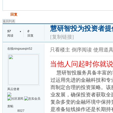
发帖
回复
返回列表
慧研智投为投资者提
57
0
阅读
回复
[复制链接]
在线
ningxueqin52
只看楼主
倒序阅读
使用道
当他人问起时你就说是
慧研智投服务具备丰富的
过运用先进的金融科技和专
而制定合理的投资策略。该
风云使者
业发展，确保投资者获取全
复杂多变的金融环境中保持
发帖
是准备短线操作还是长期持
8027