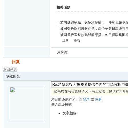
相关话题
波司登羽绒服一衣多穿穿搭，一件承包整冬
波司登长款羽绒服穿搭，高个子冬日高级氛
波司登极寒长款鹅绒服穿搭，冬日保暖氛围
回复
举报
分享到
发帖
回复
返回列表
快速回复
如果您在写长篇帖子又不马上发表，建议存为草
您目前还是游客，请
登录
或
注册
进入高级模式
文字颜色