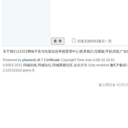
发 布
回复后跳转到最后一页
关于我们
|
12321网络不良与垃圾信息举报受理中心
|
联系我们
|
无图版
|
手机浏览
|
广告
Powered by
phpwind v8.7
Certificate
Copyright Time now is:08-10 16:01
©2003-2011
同城在线 同城论坛 同城商家社区
版权所有 Gzip enabled
豫ICP备B2-
2.101322(s) query 8,
豫公网安备 410311