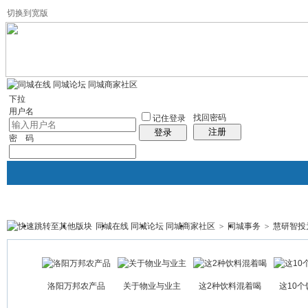
切换到宽版
左右分栏
社区服务
统计排行
帮助
下拉
用户名
找回密码
记住登录
注册
登录
密 码
同城在线 同城论坛 同城商家社区
>
同城事务
>
慧研智投
首页
论坛
门户
黄页
商学院
帖子
洛阳万邦农产品
关于物业与业主
这2种饮料混着喝
这10